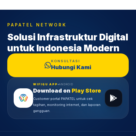
PAPATEL NETWORK
Solusi Infrastruktur Digital
untuk Indonesia Modern
KONSULTASI
Hubungi Kami
WIFIQU APP
ANDROID
Download on
Play Store
Customer portal PAPATEL untuk cek
tagihan, monitoring internet, dan laporan
gangguan.